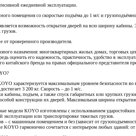
енсивной ежедневной эксплуатации.
го помещения со скоростью подъёма до 1 м/с и грузоподъёмнос
яется возможность открытия дверей на всю ширину кабины. Это
 грузов.
 от проверенного производителя.
зного назначения: многоквартирных жилых домах, торговых цент
дь оценить его надежность, практичность, удобство в эксплуат
 китайского бренда на правах официального представителя пр
OYO?
 KOYO характеризуется максимальным уровнем безопасности во 
стигает 3 200 кг. Скорость – до 1 м/с.
и кабины, подъем, а также спуск габаритных или хрупких груз
 особой конструкции их дверей. Максимальная ширина открытия
овые модели KOYO изготовлены с использованием ударостойких 
й эксплуатации или транспортировке тяжелых грузов.
в – с машинным помещением и без (зависит от грузоподъемност
е KOYO гармонично сочетается с интерьером любых зданий: от 