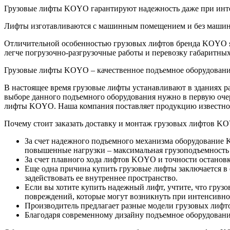
Грузовые лифты KOYO гарантируют надежность даже при инт
Лифты изготавливаются с машинным помещением и без машинно
Отличительной особенностью грузовых лифтов бренда KOYO явл
легче погрузочно-разгрузочные работы и перевозку габаритных
Грузовые лифты KOYO – качественное подъемное оборудование
В настоящее время грузовые лифты устанавливают в зданиях ра
выборе данного подъемного оборудования нужно в первую очере
лифты KOYO. Наша компания поставляет продукцию известного
Почему стоит заказать доставку и монтаж грузовых лифтов K
За счет надежного подъемного механизма оборудование
повышенные нагрузки – максимальная грузоподъемность до
За счет плавного хода лифтов KOYO и точности остановк
Еще одна причина купить грузовые лифты заключается в
задействовать ее внутреннее пространство.
Если вы хотите купить надежный лифт, учтите, что груз
повреждений, которые могут возникнуть при интенсивно
Производитель предлагает разные модели грузовых лифто
Благодаря современному дизайну подъемное оборудовани